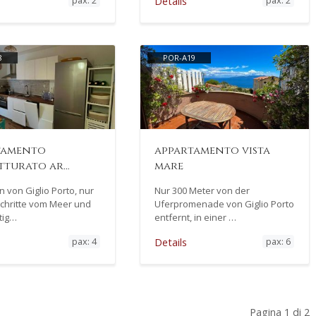
pax: 2
pax: 2
Details
8
POR-A19
tamento
appartamento vista
tturato ar…
mare
 von Giglio Porto, nur
Nur 300 Meter von der
chritte vom Meer und
Uferpromenade von Giglio Porto
tig…
entfernt, in einer …
pax: 4
pax: 6
Details
Pagina 1 di 2