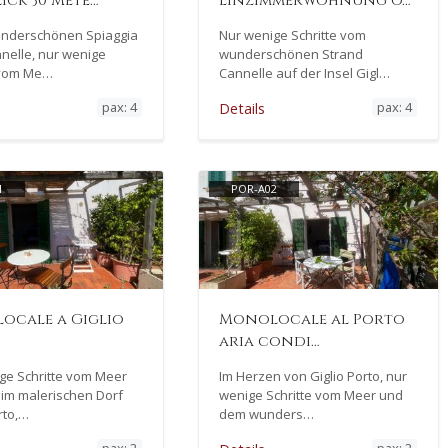
ick 30 Mete…
Einzimmerwohnung o…
underschönen Spiaggia
Nur wenige Schritte vom
nnelle, nur wenige
wunderschönen Strand
 vom Me…
Cannelle auf der Insel Gigl…
pax: 4
pax: 4
Details
1
POR-A02
ocale a Giglio
Monolocale al Porto
aria condi…
ge Schritte vom Meer
Im Herzen von Giglio Porto, nur
 im malerischen Dorf
wenige Schritte vom Meer und
rto,…
dem wunders…