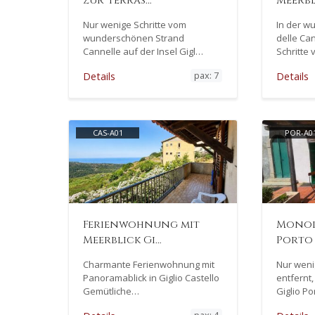
zur Terras…
Meerbl
Nur wenige Schritte vom
In der w
wunderschönen Strand
delle Ca
Cannelle auf der Insel Gigl…
Schritte
pax: 7
Details
Details
CAS-A01
POR-A0
Ferienwohnung mit
Monol
Meerblick Gi…
Porto
Charmante Ferienwohnung mit
Nur weni
Panoramablick in Giglio Castello
entfernt,
Gemütliche…
Giglio Po