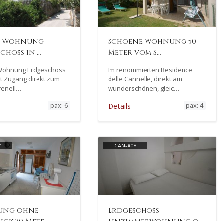
e Wohnung
Schoene Wohnung 50
choss in …
Meter vom S…
Wohnung Erdgeschoss
Im renommierten Residence
mit Zugang direkt zum
delle Cannelle, direkt am
renell…
wunderschönen, gleic…
pax: 6
pax: 4
Details
7
CAN-A08
ung ohne
Erdgeschoss