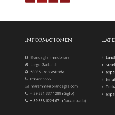
Informationen
Lat
Brandaglia Immobiliare
Land
Largo Garibaldi
Stein
58036 - roccastrada
appar
0564565556
terra
maremma@brandaglia.com
Tosk
+ 39 331 337 1289 (Giglio)
appar
+ 39 338 6224 671 (Roccastrada)