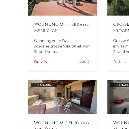
Wohnung mit Terrasse
Gross
Meerblick
Erdges
Wohnung erste Etage in
Grosse 
schoene grosse Villa, 50 mt. von
in Villa 
Strand Aren…
Strand A
pax: 5
Details
Details
CAN-A06
CAN-A0
Wohnung mit Eingang
Wohn