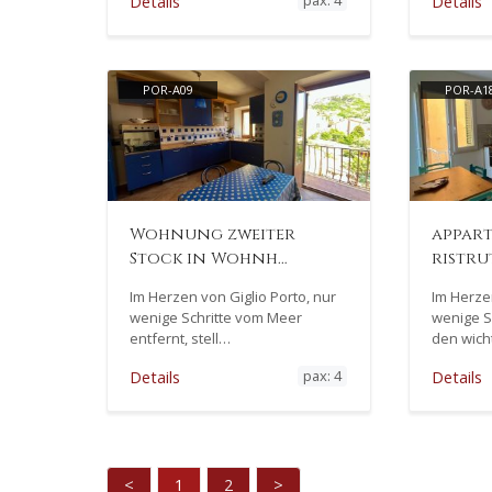
pax: 4
Details
Details
POR-A09
POR-A1
Wohnung zweiter
appar
Stock in Wohnh…
ristru
Im Herzen von Giglio Porto, nur
Im Herzen
wenige Schritte vom Meer
wenige S
entfernt, stell…
den wich
pax: 4
Details
Details
<
1
2
>