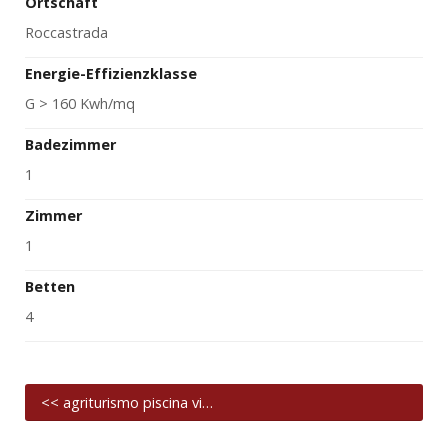
Ortschaft
Roccastrada
Energie-Effizienzklasse
G > 160 Kwh/mq
Badezimmer
1
Zimmer
1
Betten
4
<< agriturismo piscina vi…