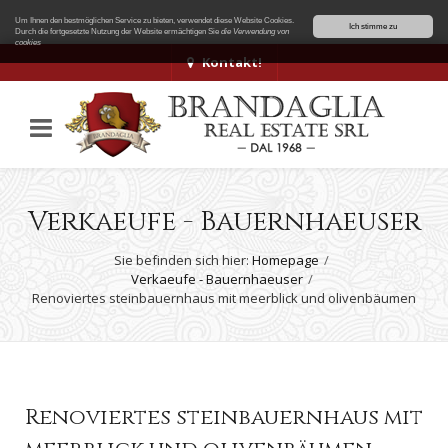
Um Ihnen den bestmöglichen Service zu bieten, verwendet diese Website Cookies.
Ich stimme zu
Durch die fortgesetzte Nutzung der Website ermächtigen Sie
die Verwendung von
cookies
Kontakt!
Verkaeufe - Bauernhaeuser
Sie befinden sich hier:
Homepage
Verkaeufe - Bauernhaeuser
Renoviertes steinbauernhaus mit meerblick und olivenbäumen
Renoviertes steinbauernhaus mit