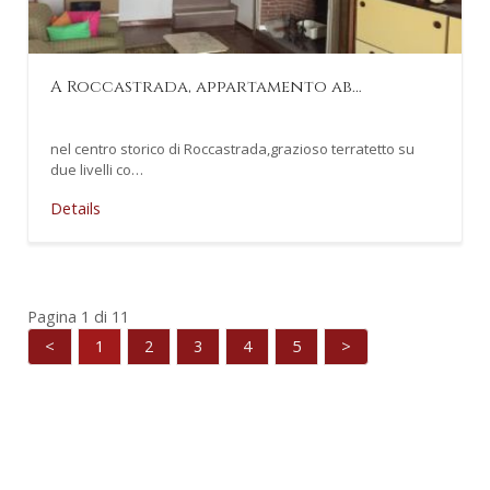
A Roccastrada, appartamento ab…
nel centro storico di Roccastrada,grazioso terratetto su
due livelli co…
Details
Pagina 1 di 11
<
1
2
3
4
5
>