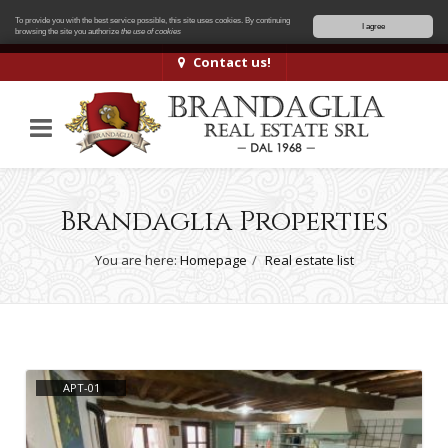
To provide you with the best service possible, this site uses cookies. By continuing
I agree
browsing the site you authorize
the use of cookies
Contact us!
Brandaglia Properties
You are here:
Homepage
Real estate list
APT-01