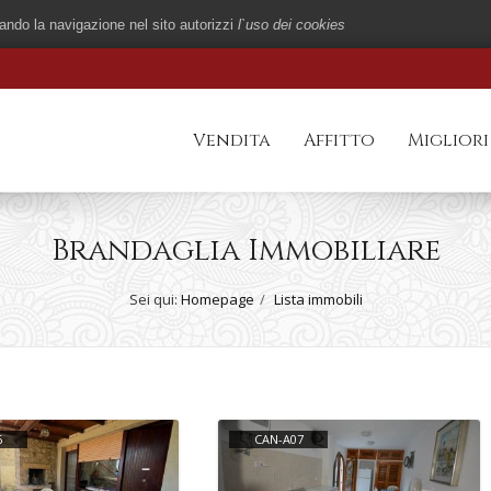
nuando la navigazione nel sito autorizzi
l`uso dei cookies
Vendita
Affitto
Migliori
Brandaglia Immobiliare
Sei qui:
Homepage
Lista immobili
6
CAN-A07