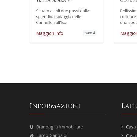
terra senza v…
copert
Situato a soli due passi dalla
Bellissim
splendida spiaggia delle
collinare
Cannelle sull'Is…
una spe
pax: 4
Maggiori Info
Maggiori
Informazioni
Lat
Brandaglia Immobiliare
Casa 
Largo Garibaldi
Casal