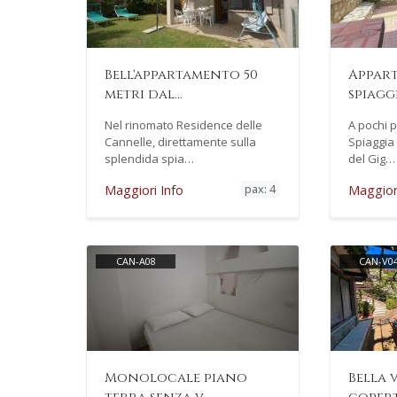
Bell'appartamento 50
Appar
metri dal…
spiagg
Nel rinomato Residence delle
A pochi p
Cannelle, direttamente sulla
Spiaggia 
splendida spia…
del Gig…
pax: 4
Maggiori Info
Maggiori
CAN-A08
CAN-V0
Monolocale piano
Bella 