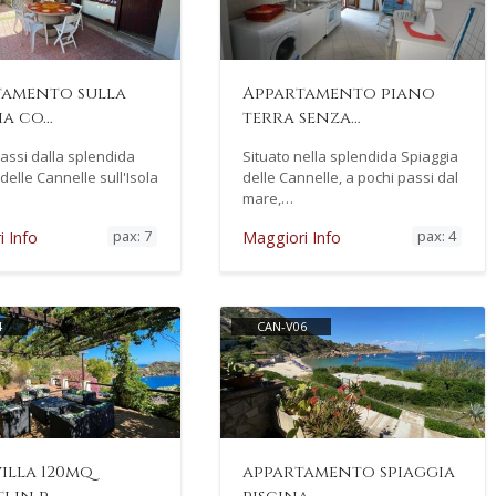
tamento sulla
Appartamento piano
ia co…
terra senza…
assi dalla splendida
Situato nella splendida Spiaggia
delle Cannelle sull'Isola
delle Cannelle, a pochi passi dal
mare,…
pax: 7
pax: 4
 Info
Maggiori Info
4
CAN-V06
villa 120mq
appartamento spiaggia