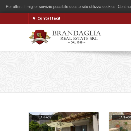
Per offrirti il miglior servizio possibile questo sito utilizza cookies. Conti
Contattaci!
CAN-A02
CAN-A0