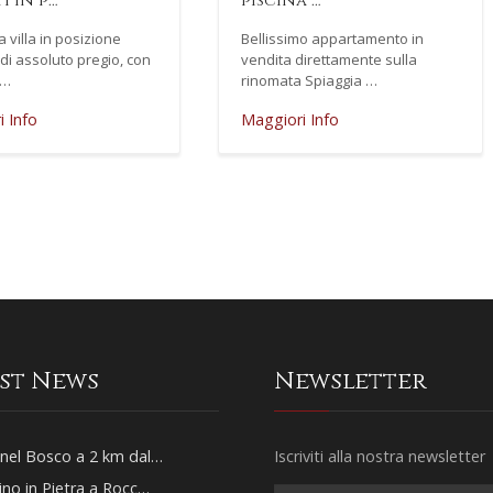
i in p…
piscina …
a villa in posizione
Bellissimo appartamento in
 di assoluto pregio, con
vendita direttamente sulla
t…
rinomata Spiaggia …
 Info
Maggiori Info
est News
Newsletter
nel Bosco a 2 km dal…
Iscriviti alla nostra newsletter
ino in Pietra a Rocc…